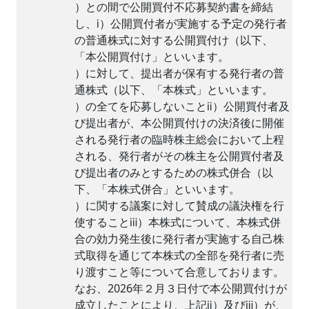
）との間で公開買付不応募契約書を締結
し、ⅰ）公開買付者が実施する予定の発行者
の普通株式に対する公開買付け（以下、
「本公開買付け」といいます。
）に対して、提出者が保有する発行者の普
通株式（以下、「本株式」といいます。
）の全てを応募しないことⅱ）公開買付者及
び提出者が、本公開買付けの決済後に開催
される発行者の臨時株主総会において上程
される、発行者がその株主を公開買付者及
び提出者のみとするための株式併合（以
下、「本株式併合」といいます。
）に関する議案に対して賛成の議決権を行
使することⅲ）本株式について、本株式併
合の効力発生後に発行者が実施する自己株
式取得を通じて本株式の全部を発行者に売
り渡すこと等について合意しております。
なお、2026年２月３日付で本公開買付けが
成立したことにより、上記ⅱ）及びⅲ）が、