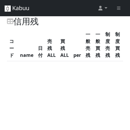
Kabuu
信用残
一
一
制
制
コ
売
買
般
般
度
度
ー
日
残
残
売
買
売
買
ド
name
付
ALL
ALL
per
残
残
残
残