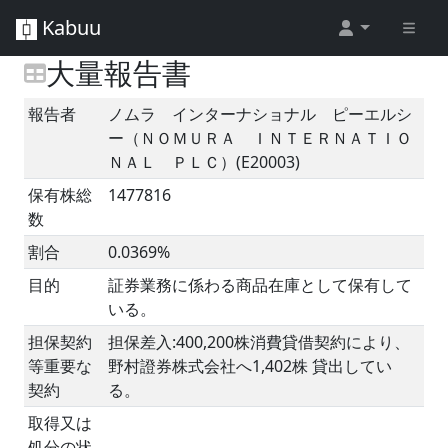
Kabuu
大量報告書
報告者
ノムラ インターナショナル ピーエルシ
ー（ＮＯＭＵＲＡ ＩＮＴＥＲＮＡＴＩＯ
ＮＡＬ ＰＬＣ）(E20003)
保有株総
1477816
数
割合
0.0369%
目的
証券業務に係わる商品在庫として保有して
いる。
担保契約
担保差入:400,200株消費貸借契約により、
等重要な
野村證券株式会社へ1,402株 貸出してい
契約
る。
取得又は
処分の状