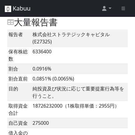
Kabuu
大量報告書
報告者
株式会社ストラテジックキャピタル
(E27325)
保有株総
6336400
数
割合
0.0916%
割合直前
0.0851% (0.0065%)
目的
純投資及び状況に応じて重要提案行為等を
行うこと。
取得資金
18726232000（1株取得単価：2955円）
合計
自己資金
275000
借入金の