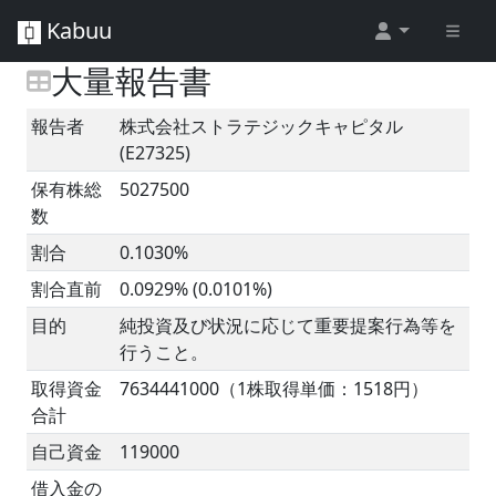
Kabuu
大量報告書
報告者
株式会社ストラテジックキャピタル
(E27325)
保有株総
5027500
数
割合
0.1030%
割合直前
0.0929% (0.0101%)
目的
純投資及び状況に応じて重要提案行為等を
行うこと。
取得資金
7634441000（1株取得単価：1518円）
合計
自己資金
119000
借入金の