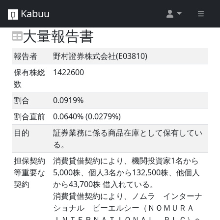
Kabuu
大量報告書
報告者
野村證券株式会社(E03810)
保有株総
1422600
数
割合
0.0919%
割合直前
0.0640% (0.0279%)
目的
証券業務に係る商品在庫として保有してい
る。
担保契約
消費貸借契約により、機関投資家1名から
等重要な
5,000株、個人3名から132,500株、他個人
契約
から43,700株 借入れている。
消費貸借契約により、ノムラ インターナ
ショナル ピーエルシー（ＮＯＭＵＲＡ
ＩＮＴＥＲＮＡＴＩＯＮＡＬ ＰＬＣ）へ