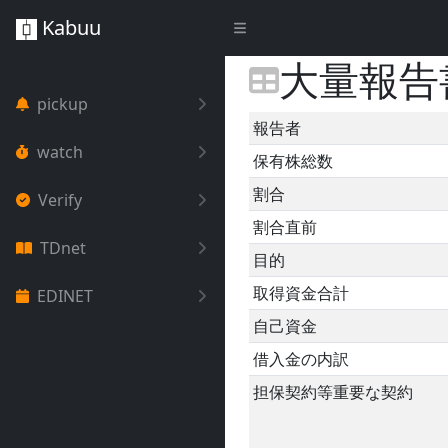
Kabuu
大量報告
pickup
報告者
watch
保有株総数
割合
Verify
割合直前
TDnet
目的
取得資金合計
EDINET
自己資金
借入金の内訳
担保契約等重要な契約