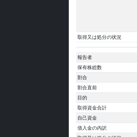
取得又は処分の状況
報告者
保有株総数
割合
割合直前
目的
取得資金合計
自己資金
借入金の内訳