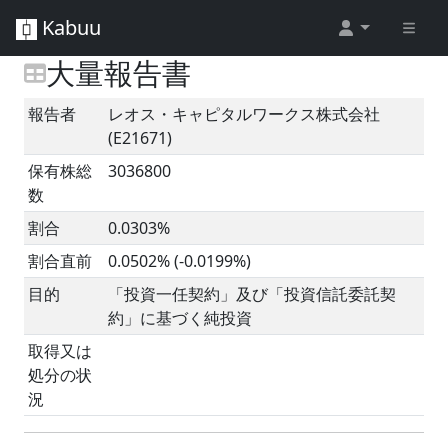
Kabuu
大量報告書
報告者
レオス・キャピタルワークス株式会社
(E21671)
保有株総
3036800
数
割合
0.0303%
割合直前
0.0502% (-0.0199%)
目的
「投資一任契約」及び「投資信託委託契
約」に基づく純投資
取得又は
処分の状
況