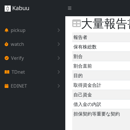
Kabuu
大量報告
pickup
報告者
watch
保有株総数
割合
Verify
割合直前
TDnet
目的
取得資金合計
EDINET
自己資金
借入金の内訳
担保契約等重要な契約