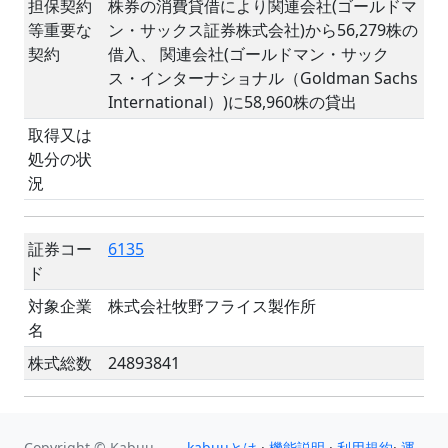
担保契約
株券の消費貸借により関連会社(ゴールドマ
等重要な
ン・サックス証券株式会社)から56,279株の
契約
借入、 関連会社(ゴールドマン・サック
ス・インターナショナル（Goldman Sachs
International）)に58,960株の貸出
取得又は
処分の状
況
証券コー
6135
ド
対象企業
株式会社牧野フライス製作所
名
株式総数
24893841
Copyright © Kabuu
kabuuとは
·
機能説明
·
利用規約
·
運