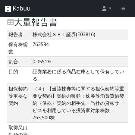
Kabuu
大量報告書
報告者
株式会社ＳＢＩ証券(E03816)
保有株総
763584
数
割合
0.0551%
目的
証券業務に係る商品在庫として保有してい
る。
担保契約
（４）【当該株券等に関する担保契約等重
等重要な
要な契約】契約の種類：株券等消費貸借契
契約
約（借株）契約の相手先：当社の貸株サー
ビスを利用している投資家対象株数：
763,500株
取得又は
処分の状