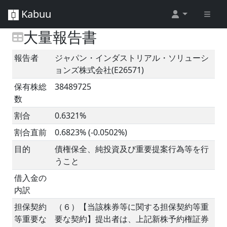
Kabuu
大量報告書
報告者
ジャパン・インダストリアル・ソリューシ
ョンズ株式会社(E26571)
保有株総
38489725
数
割合
0.6321%
割合直前
0.6823% (-0.0502%)
目的
債権保全、純投資及び重要提案行為等を行
うこと
借入金の
内訳
担保契約
（６）【当該株券等に関する担保契約等重
等重要な
要な契約】提出者は、上記新株予約権証券