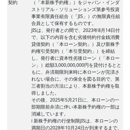
契約
（「本新株予約権」）をジャパン・インダ
ストリアル・ソリューションズ第参号投資
事業有限責任組合（「JIS」）の無限責任組
合員として保有するものです。
JISは、発行者との間で、2023年8月14日付
で、以下の内容を含む劣後特約付金銭消費
貸借契約（「本ローン契約」）及び新株予
約権引受契約（「本引受契約」）を締結
し、発行者に資本性劣後ローン（「本ロー
ン」）総額3,000,000,000円を貸付けるとと
もに、弁済期限到来時に本ローンが完済さ
れない場合に、その保全を図る目的で、第
三者割当の方法により、本新株予約権を取
得しました。
その後、2025年5月21日に、本ローンの一
部期限前弁済に伴い本新株予約権の一部は
消滅しています。
ⅰ 新株予約権の行使制限JISは、本ローンの
満期日の2028年10月24日が到来するまで、