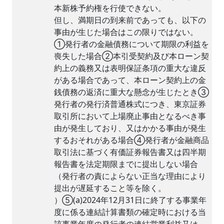
本新株予約権を行使できない。
但し、満期日の到来前であっても、以下の
事由が生じた場合はこの限りではない。
①発行者の金融債務について期限の利益を
喪失した場合②本引受契約及び本ローン契
約上の義務又は表明保証条項の重大な違反
がある場合であって、本ローン契約上の金
銭債務の返済に重大な懸念が生じたとき③
発行者の発行済普通株式につき、東京証券
取引所において上場廃止事由となるべき事
由が発生しており、又はかかる事由が発生
するおそれがある場合④発行者が金融商品
取引法に基づく有価証券報告書又は四半期
報告書を法定期限までに提出しない場合
（発行者の責によらない正当な理由により
提出が遅延すること等を除く。
）⑤(a)2024年12月31日に終了する事業年
度に係る連結計算書類の確定時における当