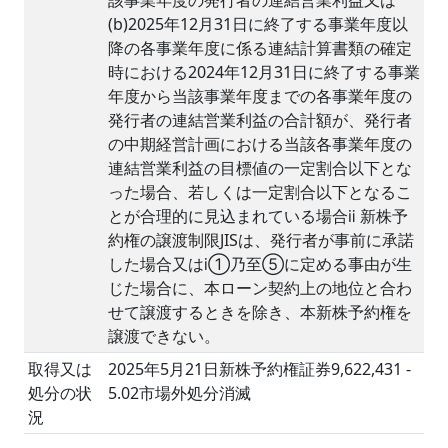
該事業年度の発行者の連結営業利益又は
(b)2025年12月31日に終了する事業年度以
降の各事業年度に係る連結計算書類の確定
時における2024年12月31日に終了する事業
年度から当該事業年度までの各事業年度の
発行者の連結営業利益の合計額が、発行者
の中期経営計画における当該各事業年度の
連結営業利益の目標値の一定割合以下とな
った場合、若しくは一定割合以下となるこ
とが合理的に見込まれている場合ⅱ 新株予
約権の譲渡制限JISは、発行者が事前に承諾
した場合又はⅰ①乃至⑤に定める事由が生
じた場合に、本ローン契約上の地位と合わ
せて譲渡するときを除き、本新株予約権を
譲渡できない。
取得又は
2025年5月21日新株予約権証券9,622,431 -
処分の状
5.02市場外処分消滅
況