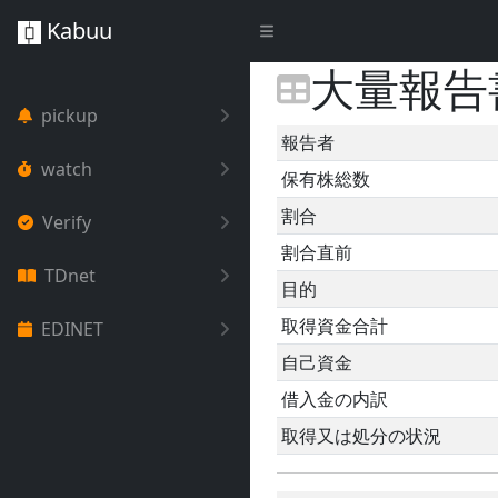
Kabuu
大量報告
pickup
報告者
watch
保有株総数
割合
Verify
割合直前
TDnet
目的
取得資金合計
EDINET
自己資金
借入金の内訳
取得又は処分の状況