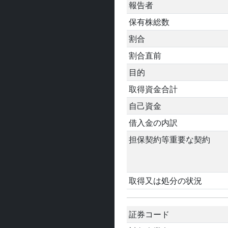
報告者
保有株総数
割合
割合直前
目的
取得資金合計
自己資金
借入金の内訳
担保契約等重要な契約
取得又は処分の状況
証券コード