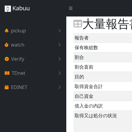
Kabuu
大量報告
pickup
報告者
watch
保有株総数
割合
Verify
割合直前
TDnet
目的
取得資金合計
EDINET
自己資金
借入金の内訳
取得又は処分の状況