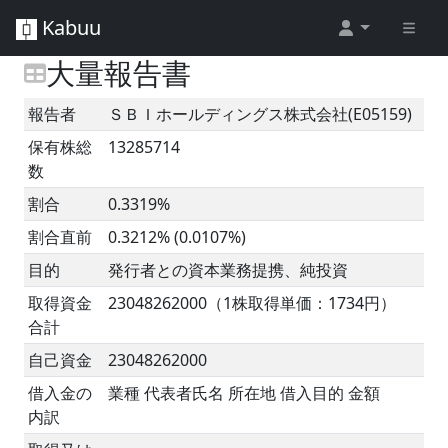
Kabuu
大量報告書
報告者
ＳＢＩホールディングス株式会社(E05159)
保有株総
13285714
数
割合
0.3319%
割合直前
0.3212% (0.0107%)
目的
発行者との資本業務提携、純投資
取得資金
23048262000（1株取得単価：1734円）
合計
自己資金
23048262000
借入金の
業種 代表者氏名 所在地 借入目的 金額
内訳