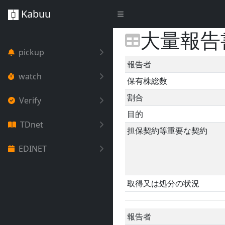
Kabuu
大量報告
pickup
報告者
watch
保有株総数
割合
Verify
目的
TDnet
担保契約等重要な契約
EDINET
取得又は処分の状況
報告者