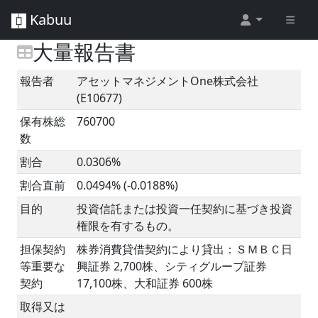
Kabuu
大量報告書
報告者
アセットマネジメントOne株式会社
(E10677)
保有株総
760700
数
割合
0.0306%
割合直前
0.0494% (-0.0188%)
目的
投資信託または投資一任契約に基づき投資
権限を有するもの。
担保契約
株券消費貸借契約により貸出：ＳＭＢＣ日
等重要な
興証券 2,700株、シティグループ証券
契約
17,100株、大和証券 600株
取得又は