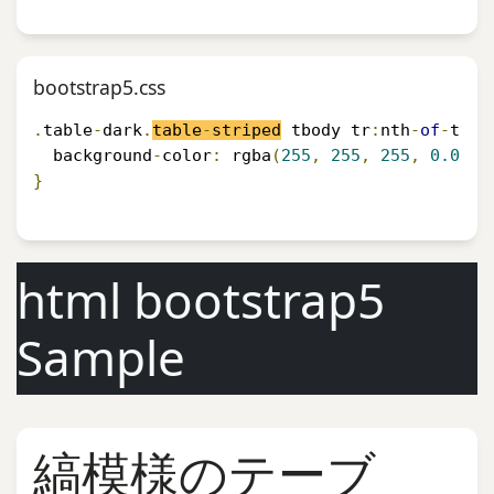
bootstrap5.css
.
table
-
dark
.
table
-
striped
 tbody tr
:
nth
-
of
-
type
  background
-
color
:
 rgba
(
255
,
255
,
255
,
0.05
);
}
html bootstrap5
Sample
縞模様のテーブ