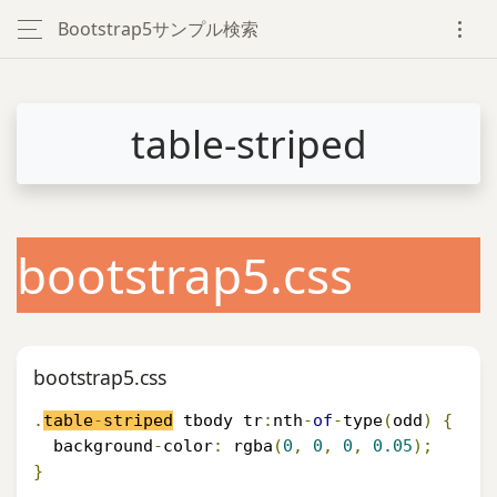
Bootstrap5サンプル検索
table-striped
bootstrap5.css
bootstrap5.css
.
table
-
striped
 tbody tr
:
nth
-
of
-
type
(
odd
)
{
  background
-
color
:
 rgba
(
0
,
0
,
0
,
0.05
);
}