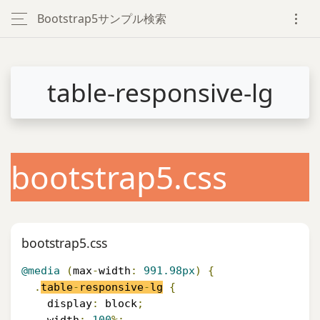
Bootstrap5サンプル検索
table-responsive-lg
bootstrap5.css
bootstrap5.css
@media
(
max
-
width
:
991.98px
)
{
.
table
-
responsive
-
lg
{
    display
:
 block
;