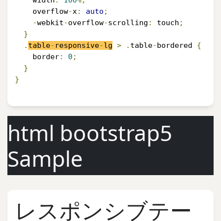
    width
:
100
%;
    overflow
-
x
:
auto
;
-
webkit
-
overflow
-
scrolling
:
 touch
;
}
.
table
-
responsive
-
lg
>
.
table
-
bordered 
{
    border
:
0
;
}
}
html bootstrap5
Sample
レスポンシブテー