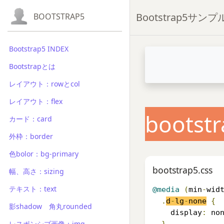
Bootstrap5サン
BOOTSTRAP5
Bootstrap5 INDEX
Bootstrapとは
レイアウト：rowとcol
レイアウト：flex
bootstr
カード：card
外枠：border
色bolor：bg-primary
bootstrap5.css
幅、高さ：sizing
テキスト：text
@media
(
min
-
wid
.
d
-
lg
-
none
{
影shadow 角丸rounded
    display
:
 no
レスポンシブ画像：img