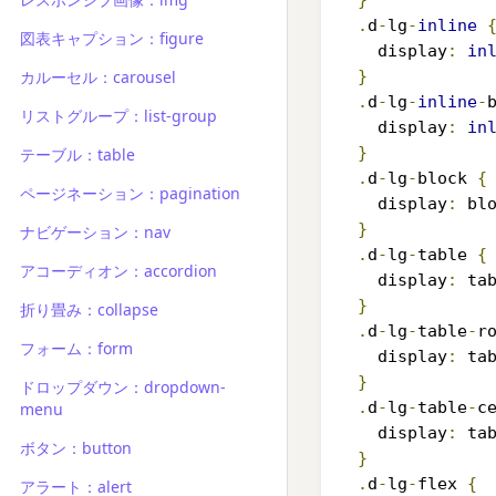
}
.
d
-
lg
-
inline
図表キャプション：figure
    display
:
in
カルーセル：carousel
}
.
d
-
lg
-
inline
-
リストグループ：list-group
    display
:
in
}
テーブル：table
.
d
-
lg
-
block 
{
ページネーション：pagination
    display
:
 bl
}
ナビゲーション：nav
.
d
-
lg
-
table 
{
アコーディオン：accordion
    display
:
 ta
}
折り畳み：collapse
.
d
-
lg
-
table
-
r
フォーム：form
    display
:
 ta
}
ドロップダウン：dropdown-
.
d
-
lg
-
table
-
c
menu
    display
:
 ta
ボタン：button
}
.
d
-
lg
-
flex 
{
アラート：alert