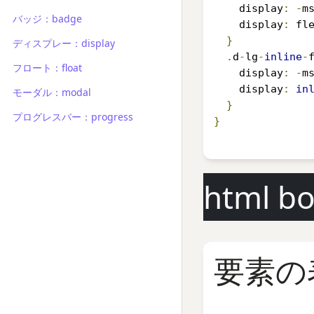
    display
:
-
m
バッジ：badge
    display
:
 fl
}
ディスプレー：display
.
d
-
lg
-
inline
-
フロート：float
    display
:
-
m
    display
:
in
モーダル：modal
}
プログレスバー：progress
}
html b
要素の