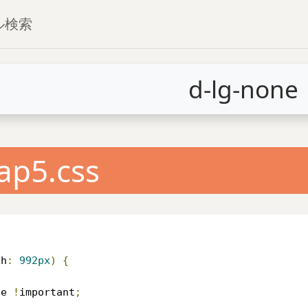
プル検索
d-lg-none
ap5.css
th
:
992px
)
{
ne 
!
important
;