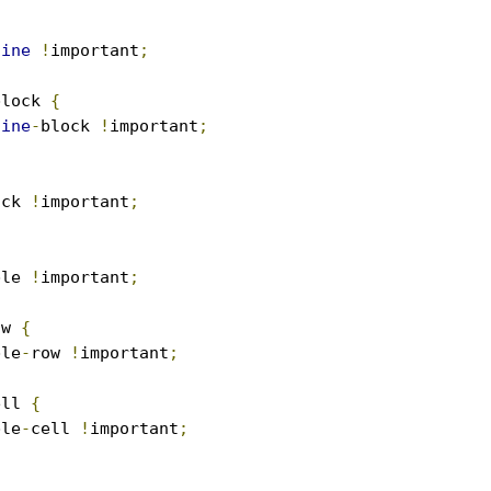
{
line
!
important
;
block 
{
line
-
block 
!
important
;
ock 
!
important
;
ble 
!
important
;
ow 
{
ble
-
row 
!
important
;
ell 
{
ble
-
cell 
!
important
;