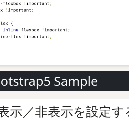
s
-
flexbox 
!
important
;
ex 
!
important
;
flex 
{
s
-
inline
-
flexbox 
!
important
;
line
-
flex 
!
important
;
ootstrap5 Sample
表示／非表示を設定する：d