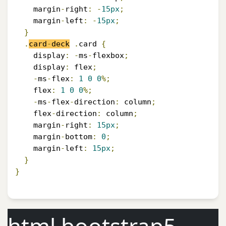
    margin
-
right
:
-
15px
;
    margin
-
left
:
-
15px
;
}
.
card
-
deck
.
card 
{
    display
:
-
ms
-
flexbox
;
    display
:
 flex
;
-
ms
-
flex
:
1
0
0
%;
    flex
:
1
0
0
%;
-
ms
-
flex
-
direction
:
 column
;
    flex
-
direction
:
 column
;
    margin
-
right
:
15px
;
    margin
-
bottom
:
0
;
    margin
-
left
:
15px
;
}
}