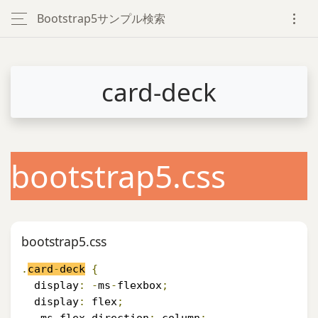
Bootstrap5サンプル検索
card-deck
bootstrap5.css
bootstrap5.css
.
card
-
deck
{
  display
:
-
ms
-
flexbox
;
  display
:
 flex
;