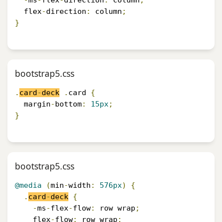
-
ms
-
flex
-
direction
:
 column
;
  flex
-
direction
:
 column
;
}
bootstrap5.css
.
card
-
deck
.
card 
{
  margin
-
bottom
:
15px
;
}
bootstrap5.css
@media
(
min
-
width
:
576px
)
{
.
card
-
deck
{
-
ms
-
flex
-
flow
:
 row wrap
;
    flex
-
flow
:
 row wrap
;