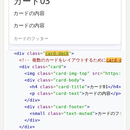
カード03
カードの内容
カードの内容
カードのフッター
<div
class
=
"
card-deck
"
>
<!-- 複数のカードをレイアウトするために
card-deck
<div
class
=
"card"
>
<img
class
=
"card-img-top"
src
=
"https://v
<div
class
=
"card-body"
>
<h4
class
=
"card-title"
>
カード01
</h4>
<p
class
=
"card-text"
>
カードの内容
</p>
</div>
<div
class
=
"card-footer"
>
<small
class
=
"text-muted"
>
カードのフッタ
</div>
</div>