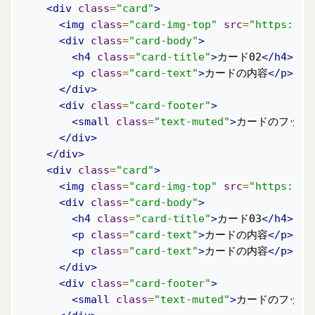
<div
class
=
"card"
>
<img
class
=
"card-img-top"
src
=
"https://v
<div
class
=
"card-body"
>
<h4
class
=
"card-title"
>
カード02
</h4>
<p
class
=
"card-text"
>
カードの内容
</p>
</div>
<div
class
=
"card-footer"
>
<small
class
=
"text-muted"
>
カードのフッタ
</div>
</div>
<div
class
=
"card"
>
<img
class
=
"card-img-top"
src
=
"https://v
<div
class
=
"card-body"
>
<h4
class
=
"card-title"
>
カード03
</h4>
<p
class
=
"card-text"
>
カードの内容
</p>
<p
class
=
"card-text"
>
カードの内容
</p>
</div>
<div
class
=
"card-footer"
>
<small
class
=
"text-muted"
>
カードのフッタ