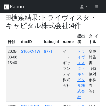
Kabuu
検索結果:トライヴィスタ・
キャピタル株式会社:4件
提出
タイ
日付
docID
kabu_id
name
者
トル
2026-
S100XN1W
8771
イ
トラ
変更
03-06
ー・
イヴ
報告
15:40
ギャ
ィス
書
ラン
タ・
（特
ティ
キャ
例対
株式
ピタ
象株
会社
ル株
券
式会
等）
社