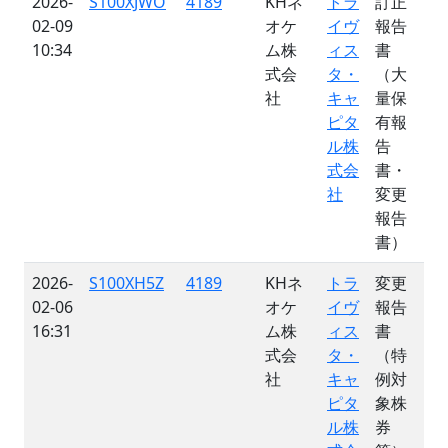
2026-
S100XJWO
4189
KHネ
トラ
訂正
02-09
オケ
イヴ
報告
10:34
ム株
ィス
書
式会
タ・
（大
社
キャ
量保
ピタ
有報
ル株
告
式会
書・
社
変更
報告
書）
2026-
S100XH5Z
4189
KHネ
トラ
変更
02-06
オケ
イヴ
報告
16:31
ム株
ィス
書
式会
タ・
（特
社
キャ
例対
ピタ
象株
ル株
券