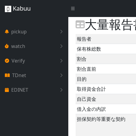
Kabuu
大量報告
pickup
報告者
watch
保有株総数
割合
Verify
割合直前
TDnet
目的
取得資金合計
EDINET
自己資金
借入金の内訳
担保契約等重要な契約