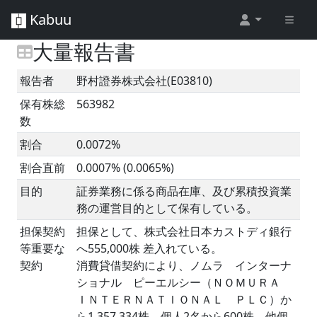
Kabuu
大量報告書
報告者
野村證券株式会社(E03810)
保有株総
563982
数
割合
0.0072%
割合直前
0.0007% (0.0065%)
目的
証券業務に係る商品在庫、及び累積投資業
務の運営目的として保有している。
担保契約
担保として、株式会社日本カストディ銀行
等重要な
へ555,000株 差入れている。
契約
消費貸借契約により、ノムラ インターナ
ショナル ピーエルシー（ＮＯＭＵＲＡ
ＩＮＴＥＲＮＡＴＩＯＮＡＬ ＰＬＣ）か
ら1,357,334株、個人2名から600株、他個