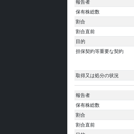
報告者
保有株総数
割合
割合直前
目的
担保契約等重要な契約
取得又は処分の状況
報告者
保有株総数
割合
割合直前