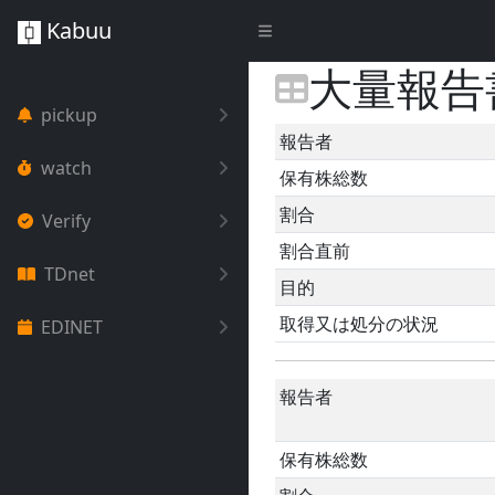
Kabuu
大量報告
pickup
報告者
watch
保有株総数
割合
Verify
割合直前
TDnet
目的
取得又は処分の状況
EDINET
報告者
保有株総数