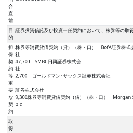
合
直
前
目
証券投資信託及び投資一任契約において、株券等の取
的
担
株券等消費貸借契約（貸）（株・口） BofA証券株式
保
契
47,700 SMBC日興証券株式会
約
等
2,700 ゴールドマン･サックス証券株式会社
重
76,000 
要
証券株
な
9,300株券等消費貸借契約（借）（株・口） Morgan Stanley
契
plc 1,
約
取
得