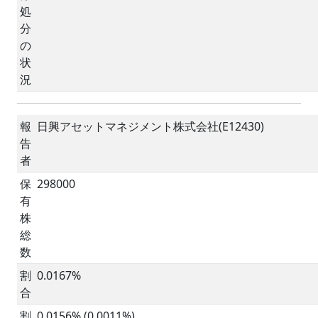
処
分
の
状
況
報
日興アセットマネジメント株式会社(E12430)
告
者
保
298000
有
株
総
数
割
0.0167%
合
割
0.0156% (0.0011%)