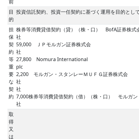
前
目
投資信託契約、投資一任契約に基づく運用を目的とし
的
担
株券等消費貸借契約（貸）（株・口） BofA証券株式
保
契
59,000 ＪＰモルガン証券株式会
約
等
27,800 Nomura International
重
p
要
2,200 モルガン・スタンレーＭＵＦＧ証券株式会
な
社 600 野
契
約
7,000株券等消費貸借契約（借）（株・口） モルガ
社 8
取
得
又
は