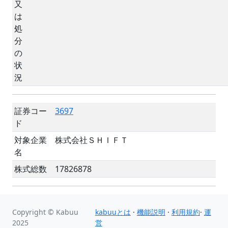
又
は
処
分
の
状
況
証券コー
3697
ド
対象企業
株式会社ＳＨＩＦＴ
名
株式総数
17826878
Copyright © Kabuu
kabuuとは
·
機能説明
·
利用規約
·
運
2025
営