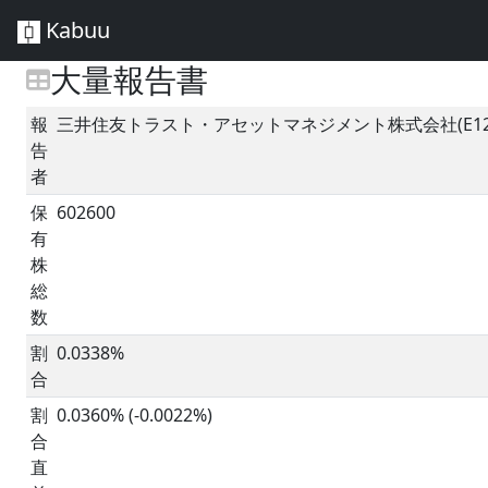
Kabuu
大量報告書
報
三井住友トラスト・アセットマネジメント株式会社(E124
告
者
保
602600
有
株
総
数
割
0.0338%
合
割
0.0360% (-0.0022%)
合
直